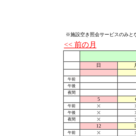
※施設空き照会サービスのみと
<< 前の月
日
午前
午後
夜間
5
午前
午後
夜間
12
午前