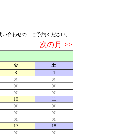
問い合わせの上ご予約ください。
次の月 >>
金
土
3
4
10
11
17
18