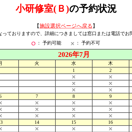
小研修室(Ｂ)
の予約状況
【
施設選択ページへ戻る
】
なっておりますので、詳細につきましては窓口または電話でお
： 予約可能
： 予約不可
2026年7月
月
火
水
木
1
2
6
7
8
9
13
14
15
16