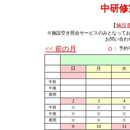
中研修
【
施設
※施設空き照会サービスのみとなって
お問い合わ
<< 前の月
： 予
日
月
火
午前
午後
夜間
2
3
4
午前
午後
夜間
9
10
11